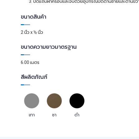
ปิดแถบฝาครอบและจบด้วยอุปกรณ์ปิดด้านซ้ายและด้านขว
ขนาดสินค้า
2 นิ้ว x ½ นิ้ว
ขนาดความยาวมาตรฐาน
6.00 เมตร
สีผลิตภัณฑ์
เทา
ชา
ดำ